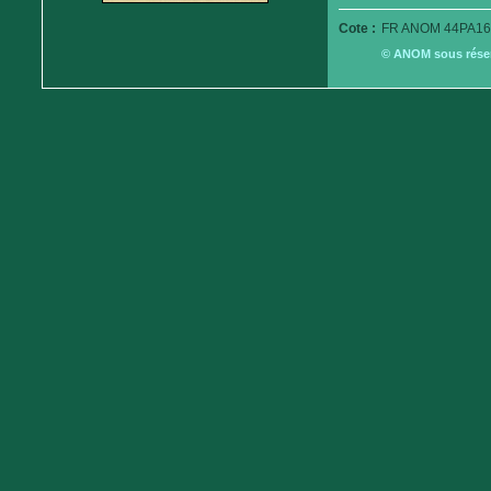
Cote :
FR ANOM 44PA16
© ANOM sous réserv