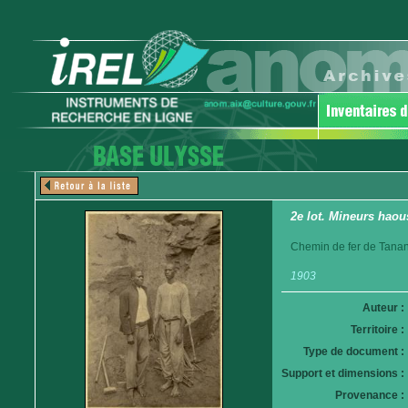
2e lot. Mineurs haous
Chemin de fer de Tanan
1903
Auteur :
Territoire :
Type de document :
Support et dimensions :
Provenance :