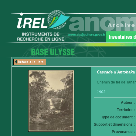
Cascade d'Antohaka
Chemin de fer de Tanan
1903
Auteur :
Territoire :
Type de document :
Support et dimensions :
Provenance :