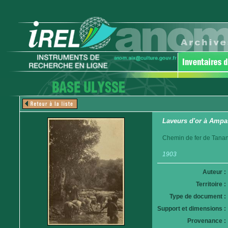
Laveurs d'or à Amp
Chemin de fer de Tanan
1903
Auteur :
Territoire :
Type de document :
Support et dimensions :
Provenance :