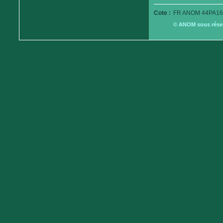
Cote :
FR ANOM 44PA16
© ANOM sous réserv