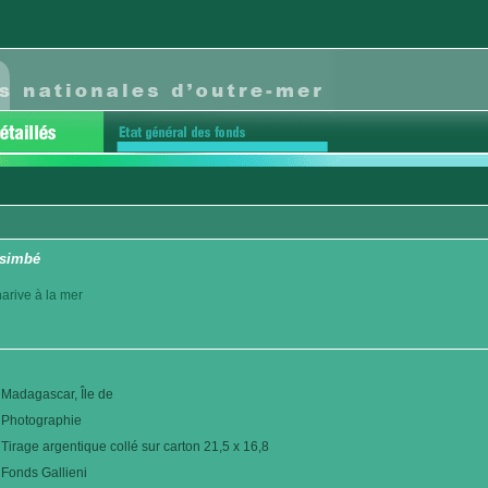
asimbé
arive à la mer
Madagascar, Île de
Photographie
Tirage argentique collé sur carton 21,5 x 16,8
Fonds Gallieni