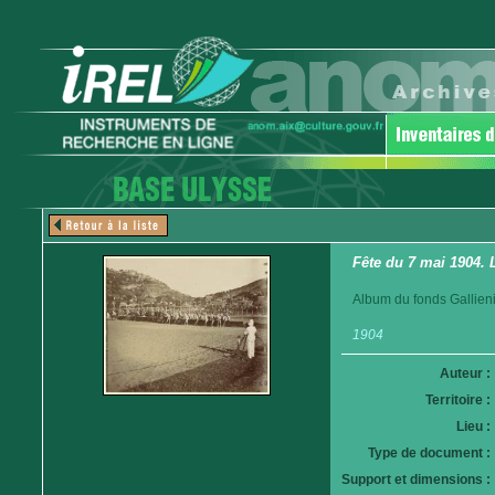
Fête du 7 mai 1904. 
Album du fonds Gallieni
1904
Auteur :
Territoire :
Lieu :
Type de document :
Support et dimensions :