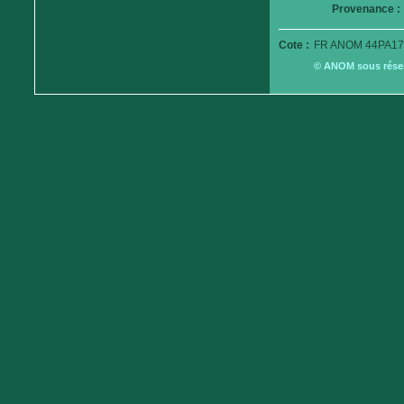
Provenance :
Cote :
FR ANOM 44PA17
© ANOM sous réserv