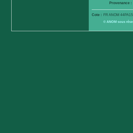
Provenance :
Cote :
FR ANOM 44PA15
© ANOM sous réserv