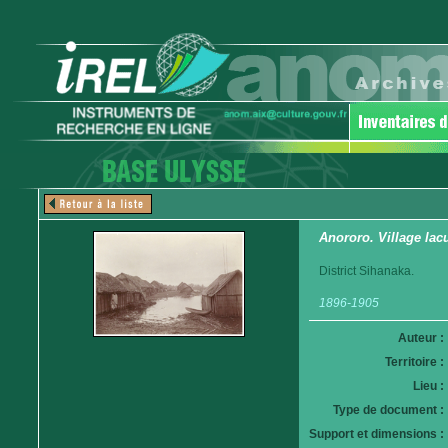
Anororo. Village lacu
District Sihanaka.
1896-1905
Auteur :
Territoire :
Lieu :
Type de document :
Support et dimensions :