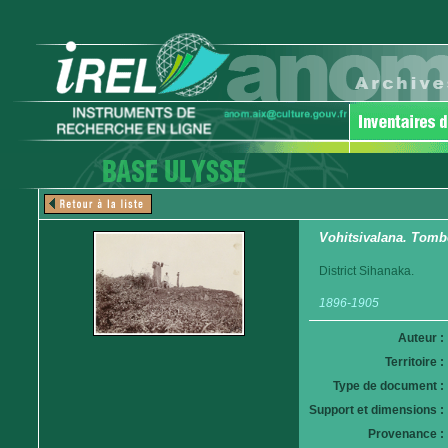
Vohitsivalana. Tom
District Sihanaka.
1896-1905
Auteur :
Territoire :
Type de document :
Support et dimensions :
Provenance :