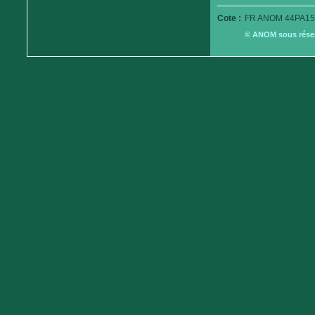
Cote :
FR ANOM 44PA15
© ANOM sous réserv