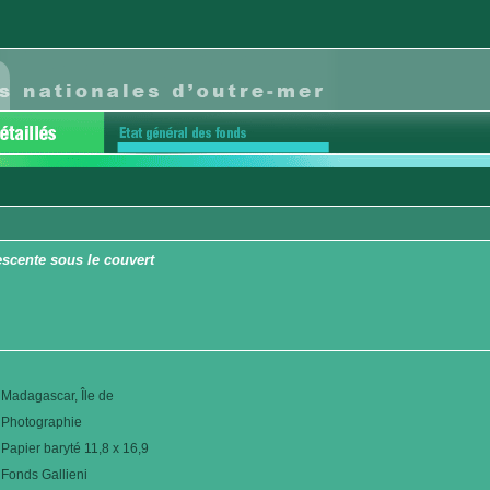
scente sous le couvert
Madagascar, Île de
Photographie
Papier baryté 11,8 x 16,9
Fonds Gallieni