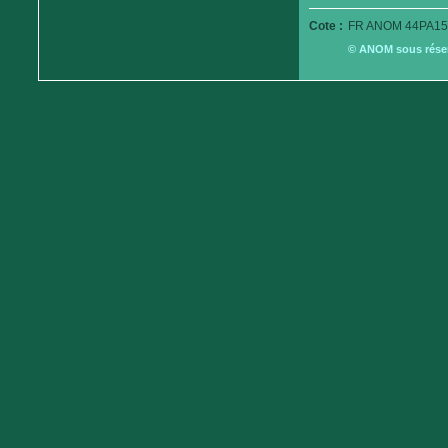
Cote :
FR ANOM 44PA15
© ANOM sous réserv