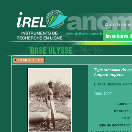
Type sihanaka du lac 
Amparihimpona
District Sihanaka. Portrai
1896-1905
Auteur :
Territoire :
Lieu :
Type de document :