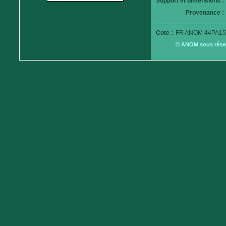
Support et dimensions :
Provenance :
Cote :
FR ANOM 44PA15
© ANOM sous réserv