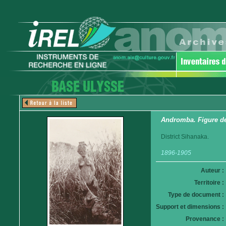
Andromba. Figure de
District Sihanaka.
1896-1905
Auteur :
Territoire :
Type de document :
Support et dimensions :
Provenance :