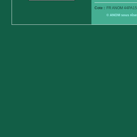
Cote :
FR ANOM 44PA15
© ANOM sous réserv