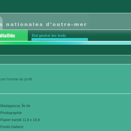
eune homme de profil.
Madagascar, Île de
Photographie
Papier baryté 11,8 x 16,9
Fonds Gallieni