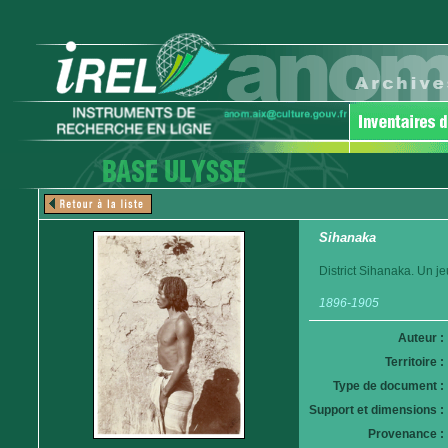
Sihanaka
District Sihanaka. Un j
1896-1905
Auteur :
Territoire :
Type de document :
Support et dimensions :
Provenance :