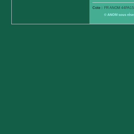
Cote :
FR ANOM 44PA15
© ANOM sous réserv