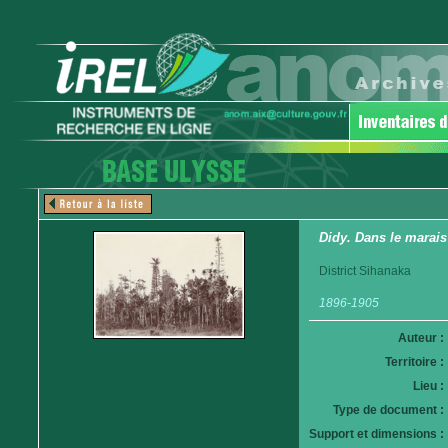
Didy. Dans le marais
District Sihanaka
1896-1905
Auteur :
Territoire :
Lieu :
Type de document :
Support et dimensions :