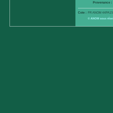
Provenance :
Cote :
FR ANOM 44PA15
© ANOM sous réserv