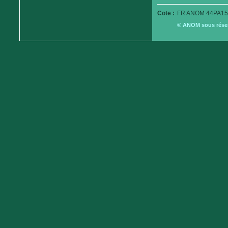
Cote :
FR ANOM 44PA15
© ANOM sous réserv