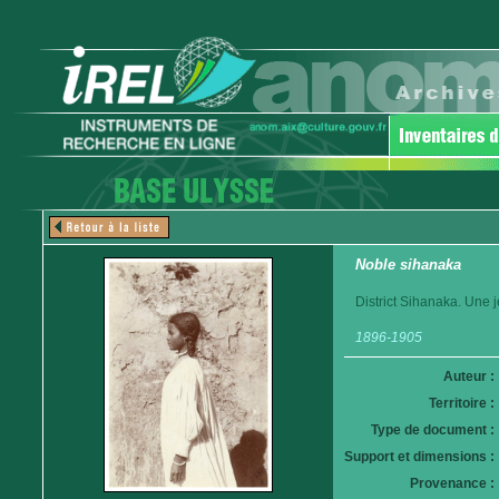
Noble sihanaka
District Sihanaka. Une 
1896-1905
Auteur :
Territoire :
Type de document :
Support et dimensions :
Provenance :