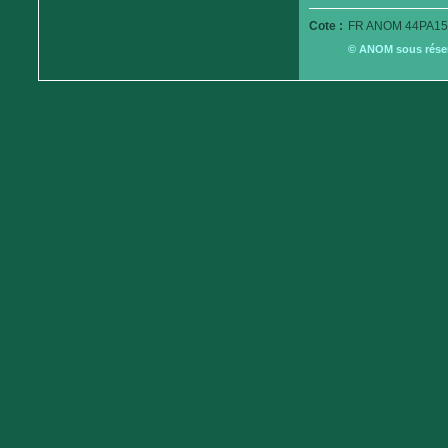
Cote :
FR ANOM 44PA15
© ANOM sous réserv