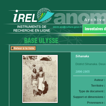
Sihanaka
District Sihanaka. De
1896-1905
Auteur :
Territoire :
Type de document :
Support et dimensions :
Provenance :