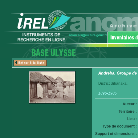
Andreba. Groupe de
District Sihanaka.
1896-1905
Auteur :
Territoire :
Lieu :
Type de document :
Support et dimensions :