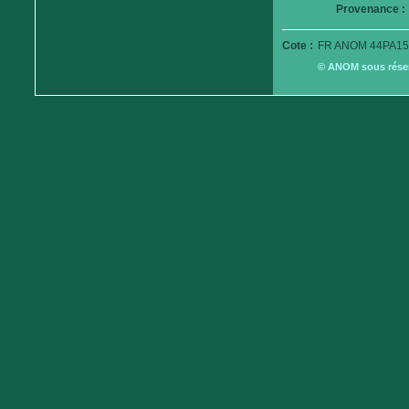
Provenance :
Cote :
FR ANOM 44PA15
© ANOM sous réserv