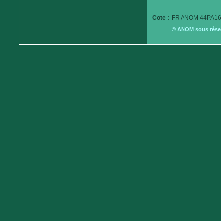
Cote :
FR ANOM 44PA16
© ANOM sous réserv