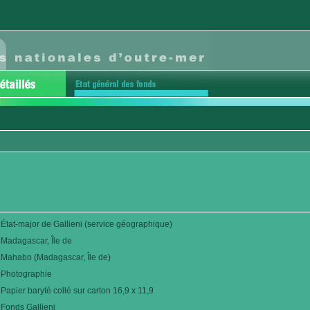
État-major de Gallieni (service géographique)
Madagascar, Île de
Mahabo (Madagascar, Île de)
Photographie
Papier baryté collé sur carton 16,9 x 11,9
Fonds Gallieni