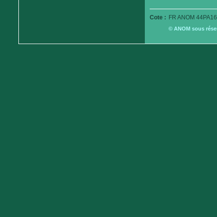
Cote :
FR ANOM 44PA16
© ANOM sous réserv