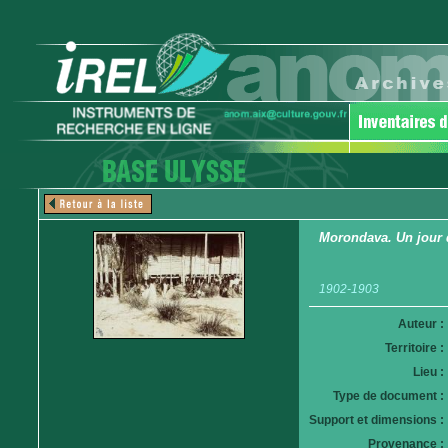
Morondava. Un jour 
1902-1903
Auteur :
Territoire :
Lieu :
Type de document :
Support et dimensions :
Provenance :