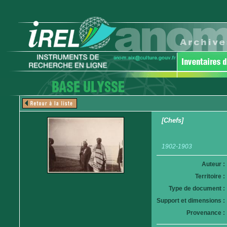
[Chefs]
1902-1903
Auteur :
Territoire :
Type de document :
Support et dimensions :
Provenance :