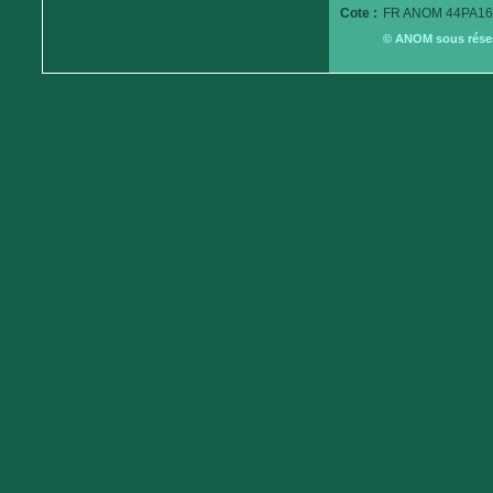
Cote :
FR ANOM 44PA16
© ANOM sous réserv