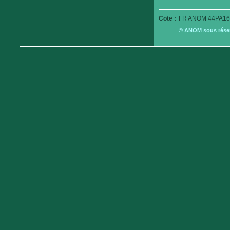
Cote :
FR ANOM 44PA16
© ANOM sous réserv