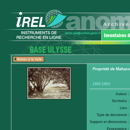
Propriété de Mahazo
1902-1903
Auteur :
Territoire :
Lieu :
Type de document :
Support et dimensions :
Provenance :