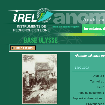
Alambic sakalava po
1902-1903
Auteur :
Territoire :
Lieu :
Type de document :
Support et dimensions :
Provenance :