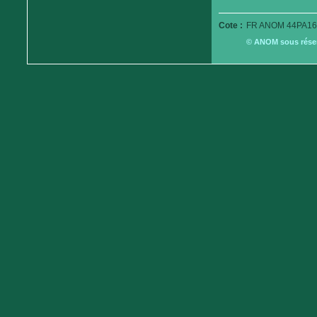
Cote :
FR ANOM 44PA16
© ANOM sous réserv