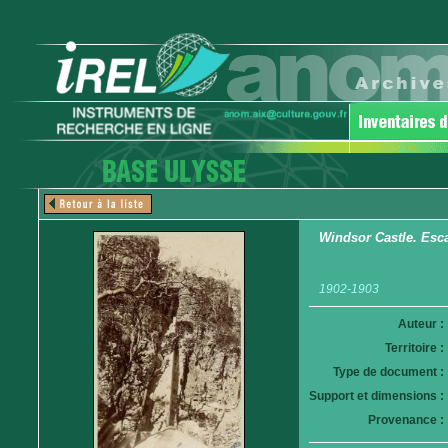
Windsor Castle. Esca
1902-1903
Auteur :
Territoire :
Type de document :
Support et dimensions :
Provenance :