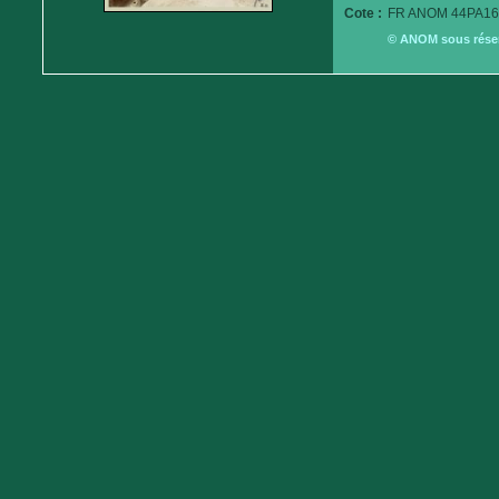
Cote :
FR ANOM 44PA16
© ANOM sous réserv