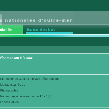
lier montant à la tour
État-major de Gallieni (service géographique)
Madagascar, Île de
Photographie
Papier baryté collé sur carton 17 x 11,6
Fonds Gallieni