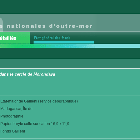
dans le cercle de Morondava
État-major de Gallieni (service géographique)
Madagascar, Île de
Photographie
Papier baryté collé sur carton 16,9 x 11,9
Fonds Gallieni