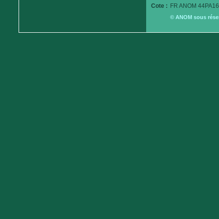
Cote :
FR ANOM 44PA16
© ANOM sous réserv