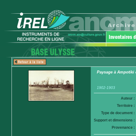
Paysage à Ampotiki 
1902-1903
Auteur :
Territoire :
Type de document :
Support et dimensions :
Provenance :