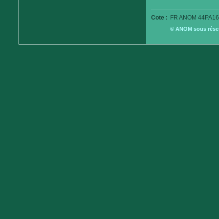
Cote :
FR ANOM 44PA16
© ANOM sous réserv