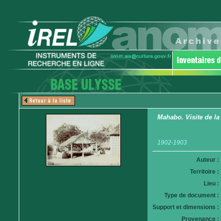
Mahabo. Visite de la
1902-1903
Auteur :
Territoire :
Lieu :
Type de document :
Support et dimensions :
Provenance :