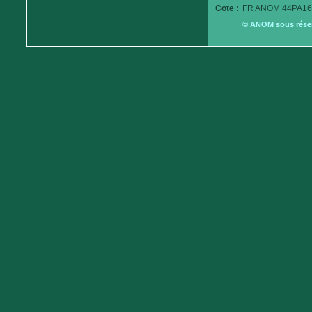
Cote :
FR ANOM 44PA16
© ANOM sous réserv