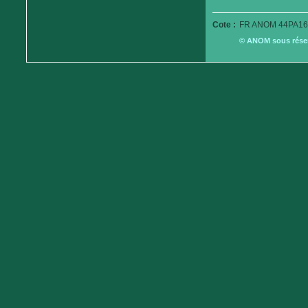
Cote :
FR ANOM 44PA16
© ANOM sous réserv