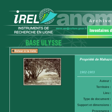
Propriété de Mahazo
1902-1903
Auteur :
Territoire :
Lieu :
Type de document :
Support et dimensions :
Provenance :