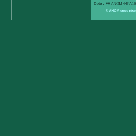
Cote :
FR ANOM 44PA16
© ANOM sous réserv