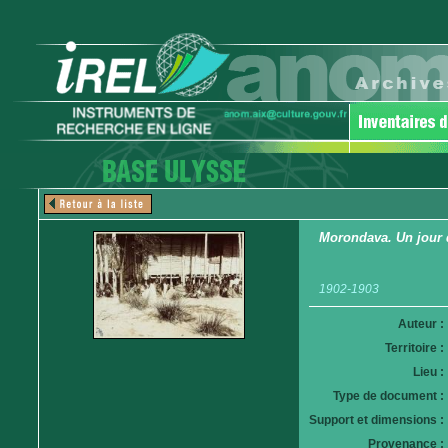
Morondava. Un jour 
1902-1903
Auteur :
Territoire :
Lieu :
Type de document :
Support et dimensions :
Provenance :