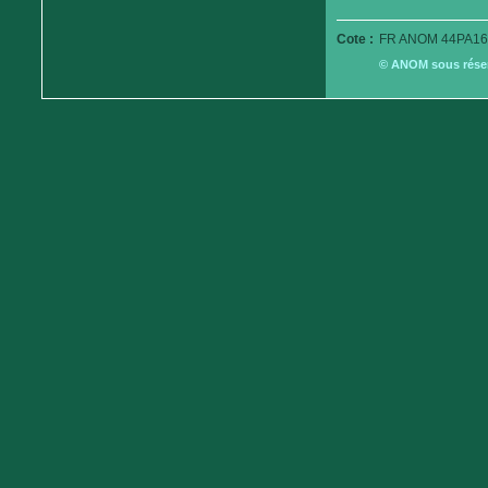
Cote :
FR ANOM 44PA16
© ANOM sous réserv