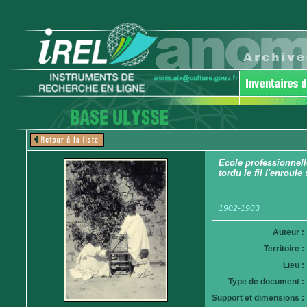
Ecole professionnell
tordu le fil l'enroul
1902-1903
Auteur :
Territoire :
Lieu :
Type de document :
Support et dimensions :