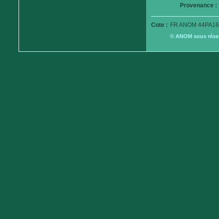
Provenance :
Cote :
FR ANOM 44PA16
© ANOM sous réserv