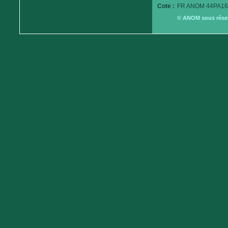
Cote :
FR ANOM 44PA16
© ANOM sous réserv