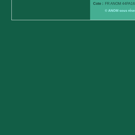
Cote :
FR ANOM 44PA16
© ANOM sous réserv