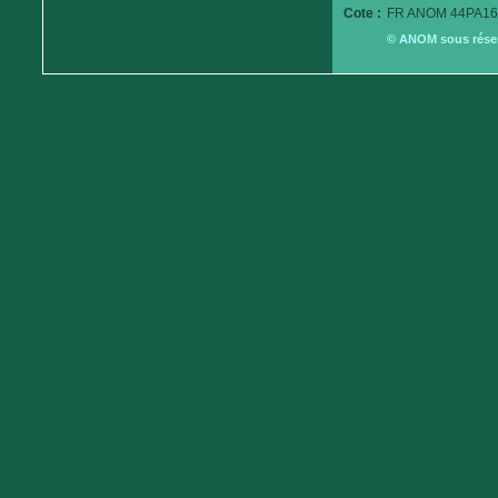
Cote :
FR ANOM 44PA16
© ANOM sous réserv