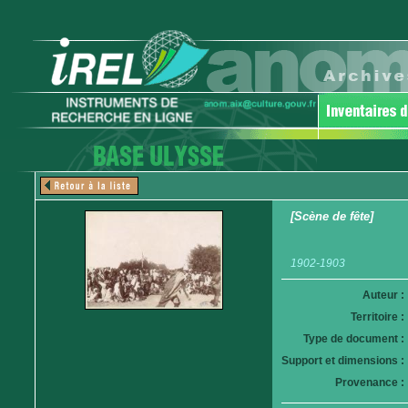
[Scène de fête]
1902-1903
Auteur :
Territoire :
Type de document :
Support et dimensions :
Provenance :