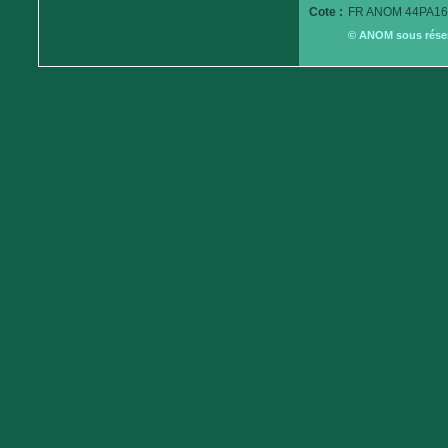
Cote :
FR ANOM 44PA16
© ANOM sous réserv