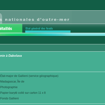
gnie à Dabolava
État-major de Gallieni (service géographique)
Madagascar, Île de
Photographie
Papier baryté collé sur carton 11 x 8
Fonds Gallieni