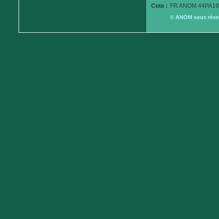
Cote :
FR ANOM 44PA16
© ANOM sous réserv