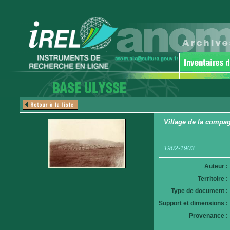
Village de la compa
1902-1903
Auteur :
Territoire :
Type de document :
Support et dimensions :
Provenance :