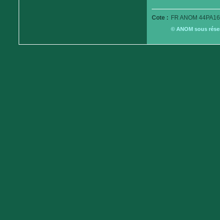
Cote :
FR ANOM 44PA16
© ANOM sous réserv