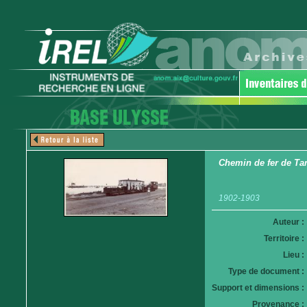
Chemin de fer de Tan
1902-1903
Auteur :
Territoire :
Lieu :
Type de document :
Support et dimensions :
Provenance :