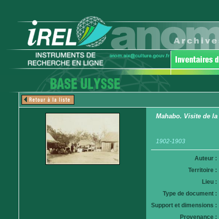
Mahabo. Visite de la
1902-1903
Auteur :
Territoire :
Lieu :
Type de document :
Support et dimensions :
Provenance :