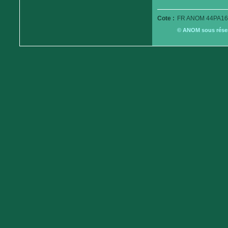
Cote :
FR ANOM 44PA16
© ANOM sous réserv