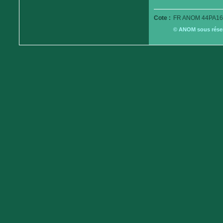
Cote :
FR ANOM 44PA16
© ANOM sous réserv