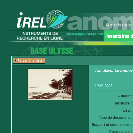
Tamatave. Le boulev
1902-1903
Auteur :
Territoire :
Lieu :
Type de document :
Support et dimensions :
Provenance :