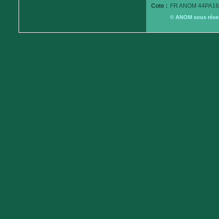
Cote :
FR ANOM 44PA16
© ANOM sous réserv