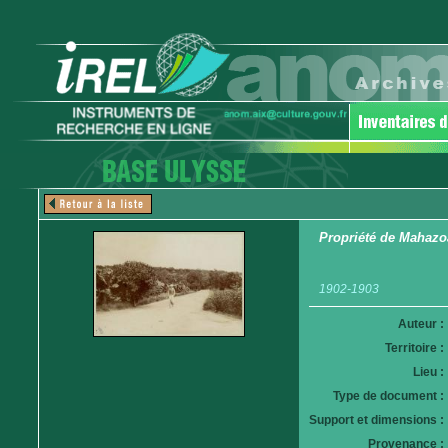
Propriété de Mahazo
1902-1903
Auteur :
Territoire :
Lieu :
Type de document :
Support et dimensions :
Provenance :