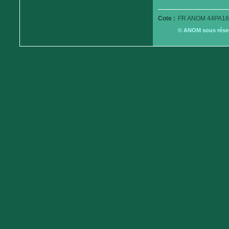
Cote :
FR ANOM 44PA16
© ANOM sous réserv