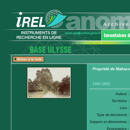
Propriété de Mahazo
1902-1903
Auteur :
Territoire :
Lieu :
Type de document :
Support et dimensions :
Provenance :