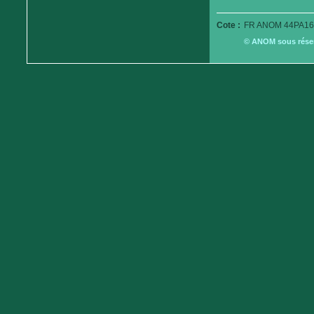
Cote :
FR ANOM 44PA16
© ANOM sous réserv