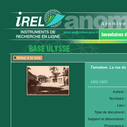
Tamatave. La rue d
1902-1903
Auteur :
Territoire :
Lieu :
Type de document :
Support et dimensions :
Provenance :