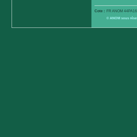
Cote :
FR ANOM 44PA16
© ANOM sous réserv