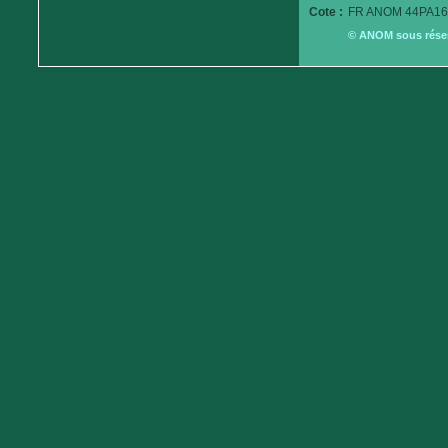
Cote :
FR ANOM 44PA16
© ANOM sous réserv