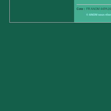
Cote :
FR ANOM 44PA16
© ANOM sous réserv