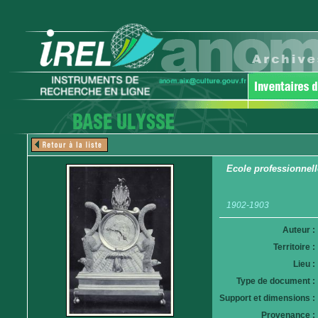
Ecole professionnell
1902-1903
Auteur :
Territoire :
Lieu :
Type de document :
Support et dimensions :
Provenance :