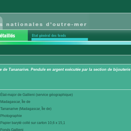
e de Tananarive. Pendule en argent exécutée par la section de bijouterie
État-major de Gallieni (service géographique)
Madagascar, Île de
Tananarive (Madagascar, Île de)
Photographie
Papier baryté collé sur carton 10,6 x 15,1
Fonds Gallieni