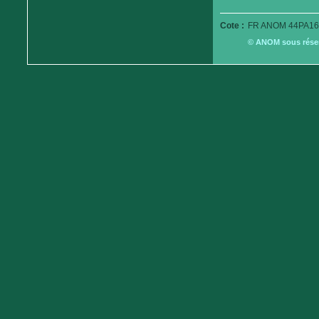
Cote :
FR ANOM 44PA16
© ANOM sous réserv