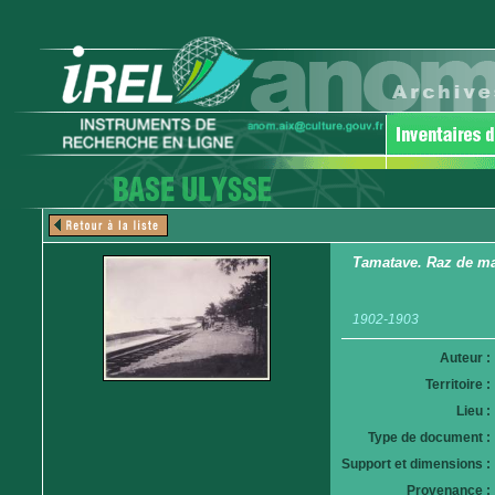
Tamatave. Raz de m
1902-1903
Auteur :
Territoire :
Lieu :
Type de document :
Support et dimensions :
Provenance :