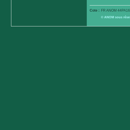
Cote :
FR ANOM 44PA16
© ANOM sous réserv