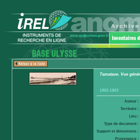
Tamatave. Vue génér
1902-1903
Auteur :
Territoire :
Lieu :
Type de document :
Support et dimensions :
Provenance :