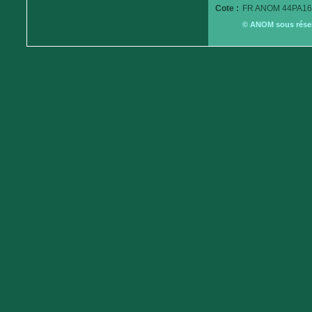
Cote :
FR ANOM 44PA16
© ANOM sous réserv