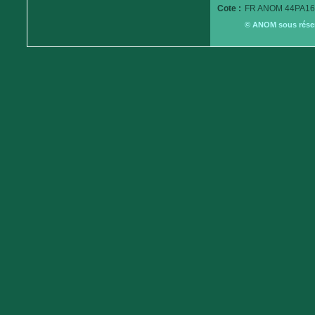
Cote :
FR ANOM 44PA16
© ANOM sous réserv