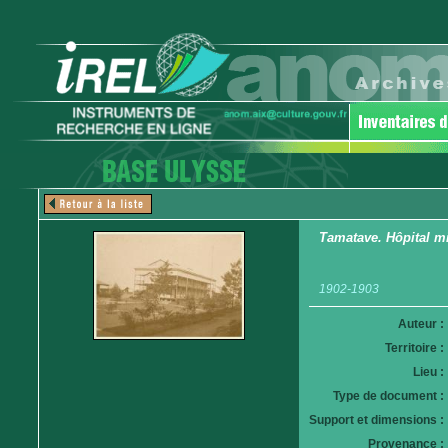
Tamatave. Hôpital mi
1902-1903
Auteur :
Territoire :
Lieu :
Type de document :
Support et dimensions :
Provenance :