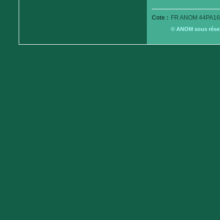
Cote :
FR ANOM 44PA16
© ANOM sous réserv