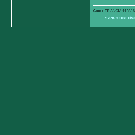
Cote :
FR ANOM 44PA16
© ANOM sous réserv