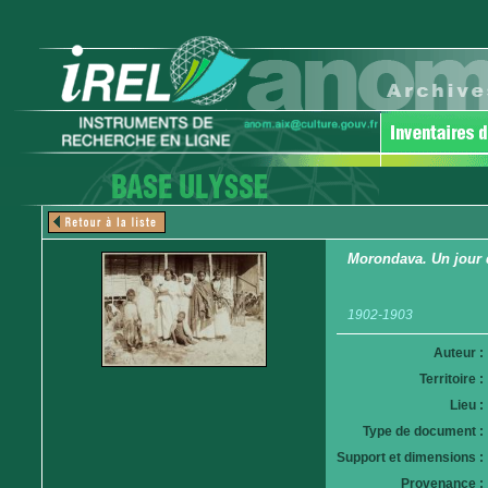
Morondava. Un jour 
1902-1903
Auteur :
Territoire :
Lieu :
Type de document :
Support et dimensions :
Provenance :