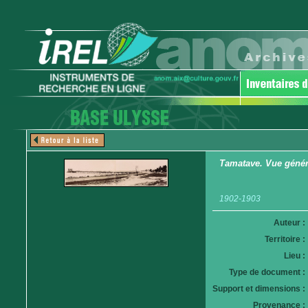
Tamatave. Vue génér
1902-1903
Auteur :
Territoire :
Lieu :
Type de document :
Support et dimensions :
Provenance :