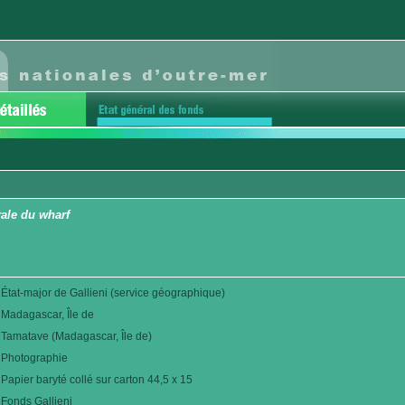
ale du wharf
État-major de Gallieni (service géographique)
Madagascar, Île de
Tamatave (Madagascar, Île de)
Photographie
Papier baryté collé sur carton 44,5 x 15
Fonds Gallieni