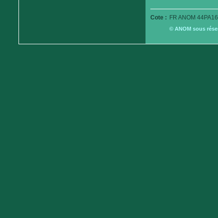
Cote :
FR ANOM 44PA16
© ANOM sous réserv