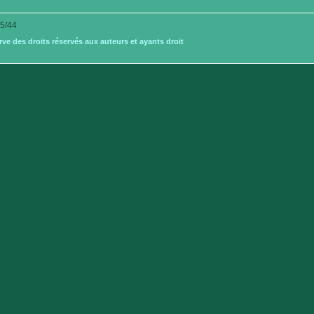
5/44
e des droits réservés aux auteurs et ayants droit