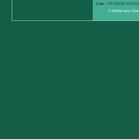
Cote :
FR ANOM 44PA16
© ANOM sous réserv