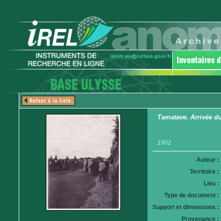
Tamatave. Arrivée du 
1902
Auteur :
Territoire :
Lieu :
Type de document :
Support et dimensions :
Provenance :