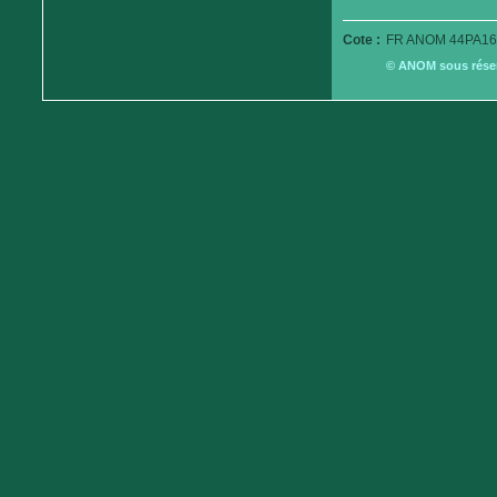
Cote :
FR ANOM 44PA16
© ANOM sous réserv